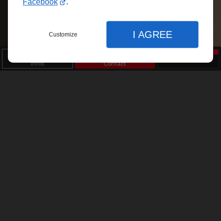
Facebook
.
I AGREE
Customize
Infos
Contact
Fermer
Fermer
Réglages de l'affichage
Préférences d'affichage du site
thème clair ou sombre