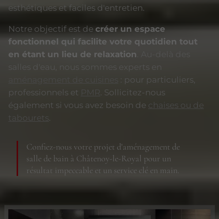
esthétiques et faciles d'entretien.
Notre objectif est de
créer un espace
fonctionnel qui facilite votre quotidien tout
en étant un lieu de relaxation
. Au-delà des
salles d'eau, nous sommes experts en
aménagement de cuisines
: pour particuliers,
professionnels et
PMR
. Sollicitez-nous
également si vous avez besoin de
chaises ou de
tabourets
.
Confiez-nous votre projet d'aménagement de
salle de bain à Châtenoy-le-Royal pour un
résultat impeccable et un service clé en main.