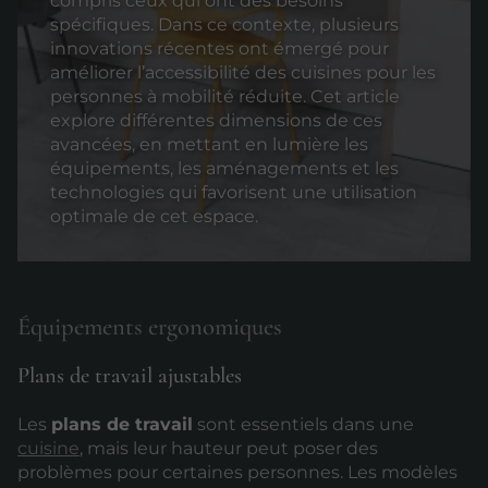
compris ceux qui ont des besoins
spécifiques. Dans ce contexte, plusieurs
innovations récentes ont émergé pour
améliorer l’accessibilité des cuisines pour les
personnes à mobilité réduite. Cet article
explore différentes dimensions de ces
avancées, en mettant en lumière les
équipements, les aménagements et les
technologies qui favorisent une utilisation
optimale de cet espace.
Équipements ergonomiques
Plans de travail ajustables
Les
plans de travail
sont essentiels dans une
cuisine
, mais leur hauteur peut poser des
problèmes pour certaines personnes. Les modèles