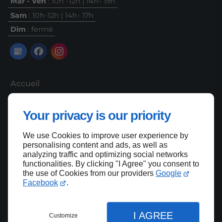
Mar - Ven
: 10h -12h | 14h- 19h
Sam
: 10h-12h | 14h- 17h
Dim
: fermé
Accueil
Contactez-nous
Your privacy is our priority
Mentions légales
Plan du site
We use Cookies to improve user experience by
personalising content and ads, as well as
analyzing traffic and optimizing social networks
functionalities. By clicking "I Agree" you consent to
the use of Cookies from our providers
Google
Haut de page
Facebook
.
I AGREE
Customize